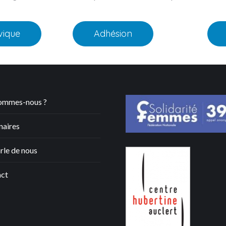
vique
Adhésion
ommes-nous ?
naires
rle de nous
ct