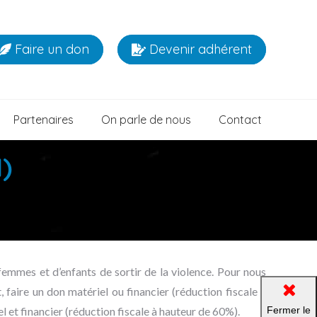
Faire un don
Devenir adhérent
Partenaires
On parle de nous
Contact
)
mmes et d’enfants de sortir de la violence. Pour nous
, faire un don matériel ou financier (réduction fiscale à
Fermer le
et financier (réduction fiscale à hauteur de 60%).