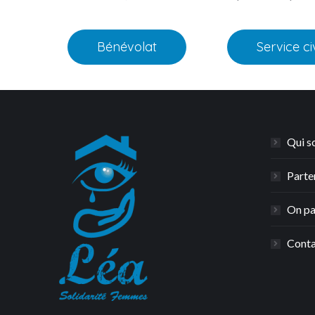
Bénévolat
Service ci
Qui s
Parte
On pa
Conta