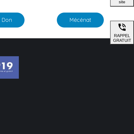
site
Don
Mécénat
RAPPEL
GRATUIT