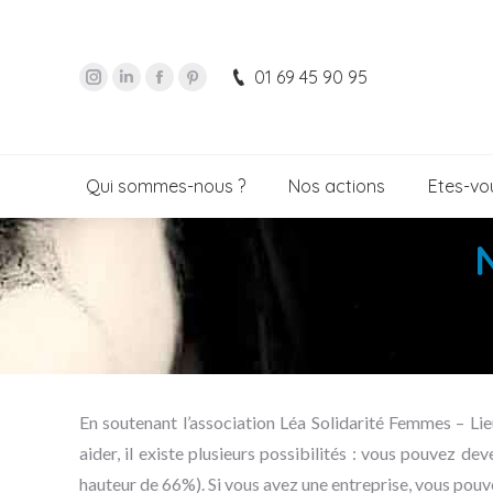
01 69 45 90 95
Qui sommes-nous ?
Nos actions
Etes-vou
En soutenant l’association Léa Solidarité Femmes – L
aider, il existe plusieurs possibilités : vous pouvez de
hauteur de 66%). Si vous avez une entreprise, vous pouv