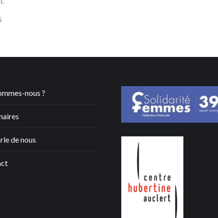
l.
5
ommes-nous ?
naires
rle de nous
ct