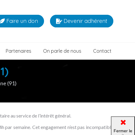
Faire un don
Devenir adhérent
Partenaires
On parle de nous
Contact
1)
nne (91)
ire au service de l’intérêt général.
 24h par semaine. Cet engagement n’est pas incompatible
Fermer le