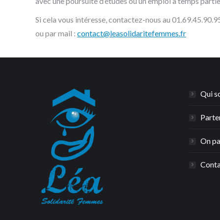
avec une poursuite d’études ou un emploi à temps partie
Si cela vous intéresse, contactez-nous au 01.69.45.90.9
ou par mail :
contact@leasolidaritefemmes.fr
Qui s
Parte
On pa
Conta