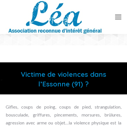
Victime de violences dans
l’Essonne (91) ?
Vous êtes ici :
Gifles, coups de poing, coups de pied, strangulation,
bousculade, griffures, pincements, morsures, brûlures,
agression avec arme ou objet…la violence physique est la