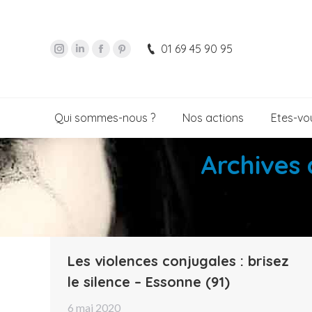
01 69 45 90 95
Qui sommes-nous ?
Nos actions
Etes-vou
Archives 
Les violences conjugales : brisez
le silence – Essonne (91)
6 mai 2020