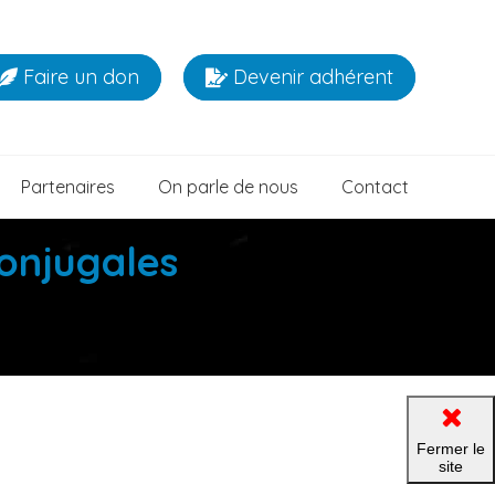
Faire un don
Devenir adhérent
Partenaires
On parle de nous
Contact
conjugales
Fermer le
site