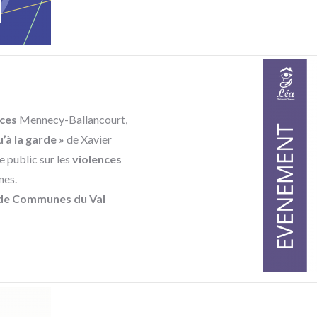
ces
Mennecy-Ballancourt,
’à la garde »
de Xavier
e public sur les
violences
mes.
e Communes du Val