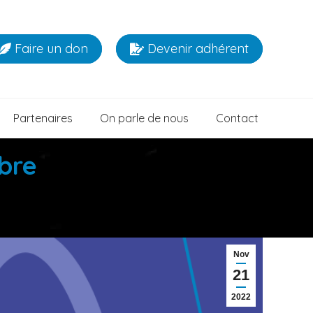
Faire un don
Devenir adhérent
Partenaires
On parle de nous
Contact
bre
Nov
21
2022