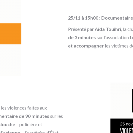
25/11 à 15h00 : Documentair
Présenté par
Aïda Touihri
, la c
de 3 minutes
sur l’association 
et accompagner
les victimes d
 les violences faites aux
entaire de 90 minutes
sur les
douche
– policière et
 Schiappa
– Secrétaire d’État