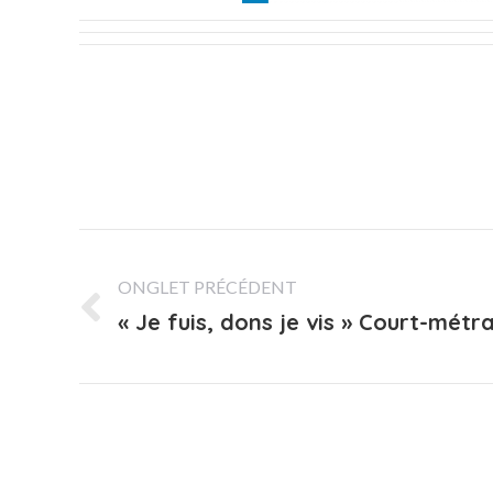
Navigation
de
ONGLET PRÉCÉDENT
« Je fuis, dons je vis » Court-mét
Onglet
commentaire
précédent