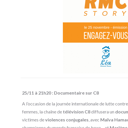
25/11 à 21h20 : Documentaire sur C8
A l’occasion de la journée internationale de lutte contre
femmes, la chaîne de
télévision C8
diffusera un
docum
victimes de
violences conjugales
, avec
Maïva Hama
championne du monde française de boxe – et
Marlène