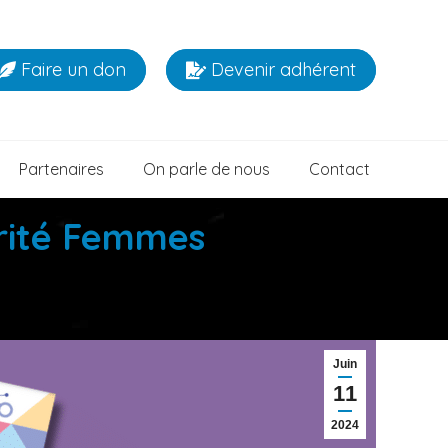
Faire un don
Devenir adhérent
Partenaires
On parle de nous
Contact
arité Femmes
Juin
11
2024