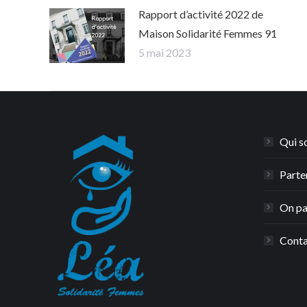
Rapport d’activité 2022 de
Maison Solidarité Femmes 91
5 mai 2023
Qui s
Parte
On pa
Conta