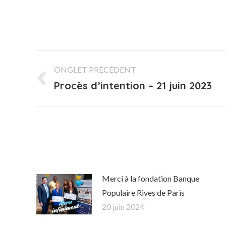
Navigation
ONGLET PRÉCÉDENT
de
Procès d’intention – 21 juin 2023
Onglet
précédent
commentaire
Merci à la fondation Banque
Populaire Rives de Paris
20 juin 2024