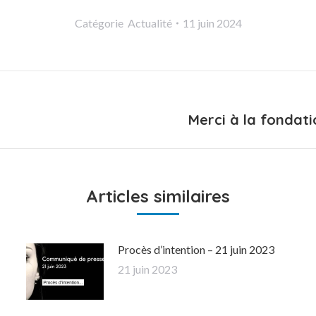
Catégorie
Actualité
11 juin 2024
Merci à la fondati
Onglet
suivant
Articles similaires
Procès d’intention – 21 juin 2023
21 juin 2023